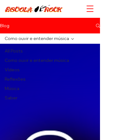
Blog
Como ouvir e entender música
All Posts
Como ouvir e entender música
Vídeos
Reflexões
Música
Saber