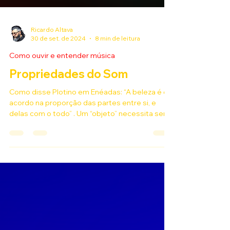
Ricardo Altava
30 de set. de 2024
8 min de leitura
Como ouvir e entender música
Propriedades do Som
Como disse Plotino em Enéadas: “A beleza é o
acordo na proporção das partes entre si, e
delas com o todo” . Um “objeto” necessita ser...