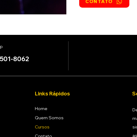
CONTATO
p
7501-8062
Links Rápidos
S
Home
De
Quem Somos
ma
Cursos
si
as
Contato