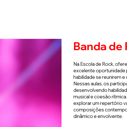
ome
Quem Somos
Cursos
Contato
Novi
Banda de
Na Escola de Rock, ofer
excelente oportunidade p
habilidade se reunirem e
Nessas aulas, os partici
desenvolvendo habilida
musical e coesão rítmica
explorar um repertório v
composições contemporâ
dinâmico e envolvente.