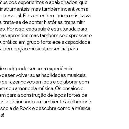
músicos experientes e apaixonados, que
 instrumentais, mas também incentivam a
ão pessoal. Eles entendem que a música vai
 trata-se de contar histórias, transmitir
. Por isso, cada aula é estruturada para
nas aprender, mas também se expressar e
 A prática em grupo fortalece a capacidade
 a percepção musical, essencial para
de rock pode ser uma experiência
 desenvolver suas habilidades musicais,
e de fazer novos amigos e colaborar com
m seu amor pela música. Os ensaios e
m para a construção de laços fortes de
 proporcionando um ambiente acolhedor e
 Escola de Rock e descubra como a música
a!