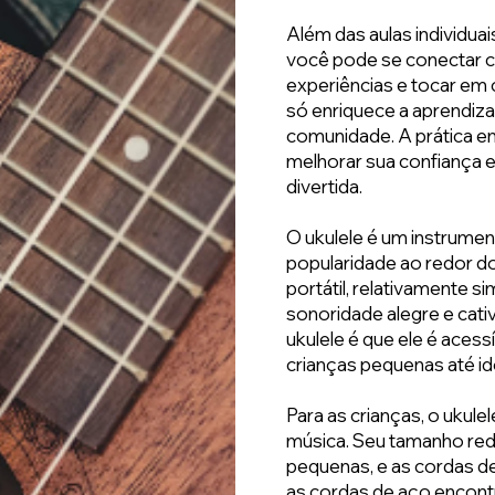
Além das aulas individu
você pode se conectar co
experiências e tocar em 
só enriquece a aprendi
comunidade. A prática e
melhorar sua confiança
divertida.
O ukulele é um instrume
popularidade ao redor d
portátil, relativamente 
sonoridade alegre e cat
ukulele é que ele é aces
crianças pequenas até i
Para as crianças, o ukul
música. Seu tamanho red
pequenas, e as cordas de
as cordas de aço encont