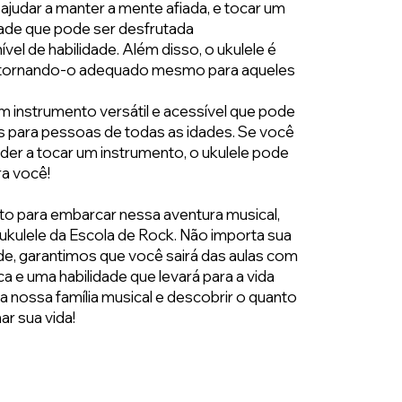
ajudar a manter a mente afiada, e tocar um
dade que pode ser desfrutada
el de habilidade. Além disso, o ukulele é
r, tornando-o adequado mesmo para aqueles
m instrumento versátil e acessível que pode
ios para pessoas de todas as idades. Se você
er a tocar um instrumento, o ukulele pode
ra você!
to para embarcar nessa aventura musical,
 ukulele da Escola de Rock. Não importa sua
ade, garantimos que você sairá das aulas com
 e uma habilidade que levará para a vida
a nossa família musical e descobrir o quanto
ar sua vida!