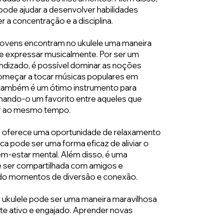
 pode ajudar a desenvolver habilidades
 a concentração e a disciplina.
jovens encontram no ukulele uma maneira
se expressar musicalmente. Por ser um
endizado, é possível dominar as noções
omeçar a tocar músicas populares em
 também é um ótimo instrumento para
nando-o um favorito entre aqueles que
ar ao mesmo tempo.
ele oferece uma oportunidade de relaxamento
ica pode ser uma forma eficaz de aliviar o
em-estar mental. Além disso, é uma
de ser compartilhada com amigos e
ndo momentos de diversão e conexão.
 o ukulele pode ser uma maneira maravilhosa
e ativo e engajado. Aprender novas