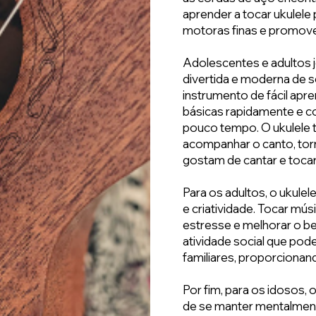
aprender a tocar ukulele
motoras finas e promover
Adolescentes e adultos 
divertida e moderna de 
instrumento de fácil apr
básicas rapidamente e c
pouco tempo. O ukulele
acompanhar o canto, tor
gostam de cantar e toc
Para os adultos, o ukul
e criatividade. Tocar mús
estresse e melhorar o b
atividade social que po
familiares, proporciona
Por fim, para os idosos,
de se manter mentalment