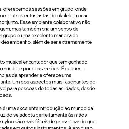
ais, oferecemos sessões em grupo, onde
m outros entusiastas do ukulele, trocar
conjunto. Esse ambiente colaborativo não
zagem, mas também cria um senso de
m grupo é uma excelente maneira de
 e desempenho, além de ser extremamente
nto musical encantador que tem ganhado
o mundo, e por boas razões. É pequeno,
simples de aprender e oferece uma
ivante. Um dos aspectos mais fascinantes do
sível para pessoas de todas as idades, desde
dosos.
ele é uma excelente introdução ao mundo da
uzido se adapta perfeitamente às mãos
 nylon são mais fáceis de pressionar do que
radas em outros instrumentos. Além disso,