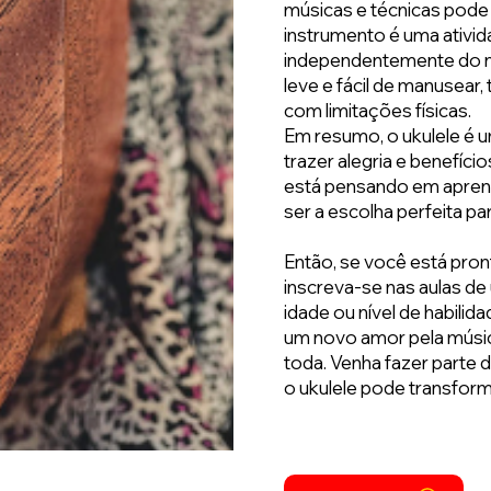
músicas e técnicas pode 
instrumento é uma ativi
independentemente do nív
leve e fácil de manusea
com limitações físicas.
Em resumo, o ukulele é u
trazer alegria e benefíc
está pensando em aprend
ser a escolha perfeita pa
Então, se você está pron
inscreva-se nas aulas de
idade ou nível de habilid
um novo amor pela música
toda. Venha fazer parte d
o ukulele pode transform