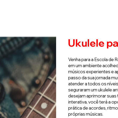
ome
Quem Somos
Cursos
Contato
Novi
Ukulele p
Venha para a Escola de R
em um ambiente acolhedo
músicos experientes e a
passo da sua jornada mus
atender a todos os nívei
seguraram um ukulele an
desejam aprimorar suas 
interativa, você terá a o
prática de acordes, rit
próprias músicas.