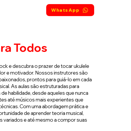
dade
Mais
WhatsApp
ara Todos
ock e descubra o prazer de tocar ukulele
r e motivador. Nossos instrutores são
paixonados, prontos para guiá-lo em cada
ical. As aulas são estruturadas para
s de habilidade, desde aqueles que nunca
tes até músicos mais experientes que
técnicas. Com uma abordagem prática e
portunidade de aprender teoria musical,
mos variados e até mesmo a compor suas