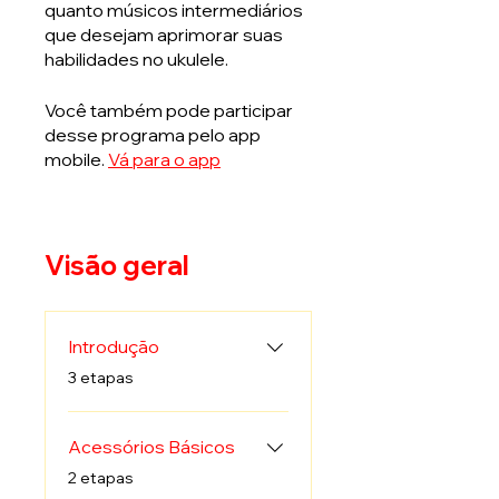
quanto músicos intermediários
que desejam aprimorar suas
habilidades no ukulele.
Você também pode participar
desse programa pelo app
mobile.
Vá para o app
Visão geral
Introdução
.
3 etapas
Acessórios Básicos
.
2 etapas