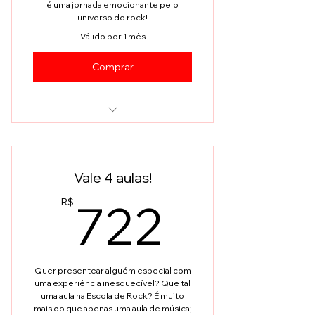
é uma jornada emocionante pelo
universo do rock!
Válido por 1 mês
Comprar
Aula Especial na Escola de Rock
Vale 4 aulas!
722R
722
R$
Quer presentear alguém especial com
uma experiência inesquecível? Que tal
uma aula na Escola de Rock? É muito
mais do que apenas uma aula de música;