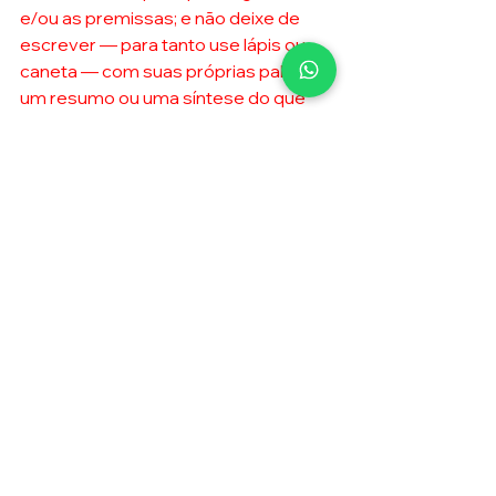
e/ou as premissas; e não deixe de 
escrever — para tanto use lápis ou 
caneta — com suas próprias palavras 
um resumo ou uma síntese do que 
aprendeu. 
Ricardo Altava
Aristóteles
Mortimer Adler
Tomás de Aquino
Platão
Metafísica
Ler
saber
eitura
escrita
aprendizagem
Saber
Comentários