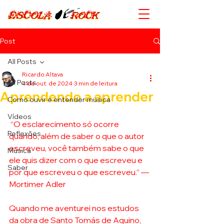
Post
All Posts
Ricardo Altava
All Posts
4 de out. de 2024
3 min de leitura
Aprendendo a aprender
Como ouvir e entender música
Vídeos
 “O esclarecimento só ocorre 
Reflexões
quando, além de saber o que o autor 
escreveu, você também sabe o que 
Música
ele quis dizer com o que escreveu e 
Saber
por que escreveu o que escreveu.” — 
Mortimer Adler 
Quando me aventurei nos estudos 
da obra de Santo Tomás de Aquino, 